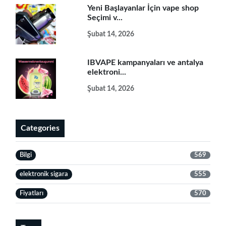
Yeni Başlayanlar İçin vape shop
Seçimi v...
Şubat 14, 2026
IBVAPE kampanyaları ve antalya
elektroni...
Şubat 14, 2026
Categories
Bilgi
569
elektronik sigara
555
Fiyatları
570