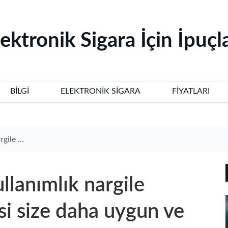
lektronik Sigara İçin İpuçla
BILGI
ELEKTRONIK SIGARA
FIYATLARI
e dikkat edilmeli
llanımlık nargile
isi size daha uygun ve