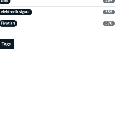
Bilgi
569
elektronik sigara
555
Fiyatları
570
Tags