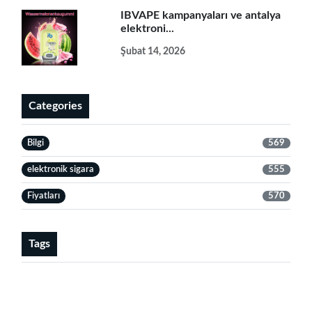
IBVAPE kampanyaları ve antalya
elektroni...
Şubat 14, 2026
Categories
Bilgi
569
elektronik sigara
555
Fiyatları
570
Tags