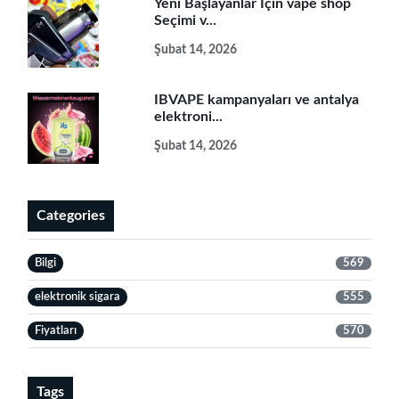
Yeni Başlayanlar İçin vape shop
Seçimi v...
Şubat 14, 2026
IBVAPE kampanyaları ve antalya
elektroni...
Şubat 14, 2026
Categories
Bilgi
569
elektronik sigara
555
Fiyatları
570
Tags