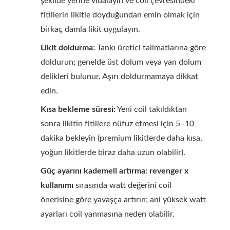
şekilde yerine vidalayın ve coil çevresindeki
fitillerin likitle doyduğundan emin olmak için
birkaç damla likit uygulayın.
Likit doldurma:
Tankı üretici talimatlarına göre
doldurun; genelde üst dolum veya yan dolum
delikleri bulunur. Aşırı doldurmamaya dikkat
edin.
Kısa bekleme süresi:
Yeni coil takıldıktan
sonra likitin fitillere nüfuz etmesi için 5–10
dakika bekleyin (premium likitlerde daha kısa,
yoğun likitlerde biraz daha uzun olabilir).
Güç ayarını kademeli artırma:
revenger x
kullanımı
sırasında watt değerini coil
önerisine göre yavaşça artırın; ani yüksek watt
ayarları coil yanmasına neden olabilir.