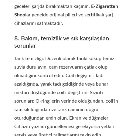
geceleri şarjda bırakmaktan kaçının.
E-Zigaretten
Shop
lar genelde orijinal pilleri ve sertifikalı şarj
cihazlarını satmaktadır.
8. Bakım, temizlik ve sık karşılaşılan
sorunlar
Tank temizliği: Düzenli olarak tankı söküp temiz
suyla durulayın, cam rezervuarın çatlak olup
olmadığını kontrol edin. Coil değişimi: Tadı
azaldığında, yanık tadı geldiğinde veya buhar
miktarı düştüğünde coil’i değiştirin. Sızıntı
sorunları: O-ring’lerin yerinde olduğundan, coil’in
tam sıkıldığından ve tank camının doğru
oturduğundan emin olun. Ekran ve düğmeler:
Cihazın yazılım güncellemesi gerekiyorsa yetkili
servis veya üretici talimatlarını takip edin.