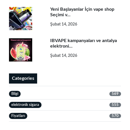
Yeni Başlayanlar İçin vape shop
Seçimi v...
Şubat 14, 2026
IBVAPE kampanyaları ve antalya
elektroni...
Şubat 14, 2026
Categories
Bilgi
569
elektronik sigara
555
Fiyatları
570