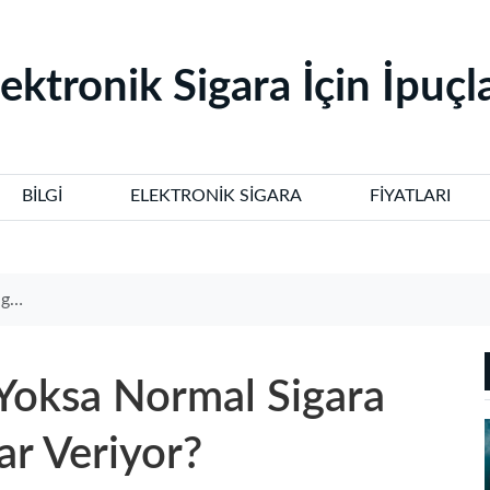
lektronik Sigara İçin İpuçla
BILGI
ELEKTRONIK SIGARA
FIYATLARI
or?
 Yoksa Normal Sigara
ar Veriyor?