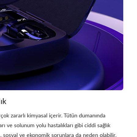
ık
rçok zararlı kimyasal içerir. Tütün dumanında
rı ve solunum yolu hastalıkları gibi ciddi sağlık
ığı, sosyal ve ekonomik sorunlara da neden olabilir.