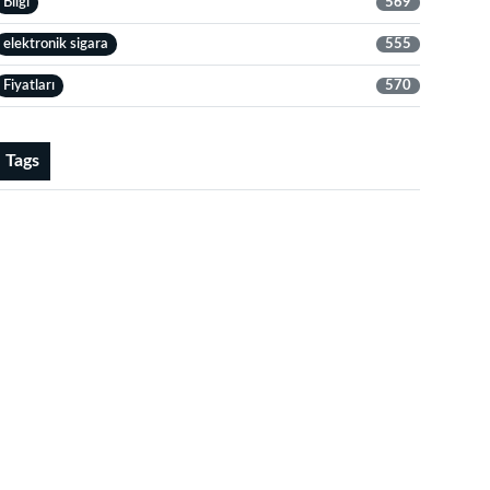
Bilgi
569
elektronik sigara
555
Fiyatları
570
Tags