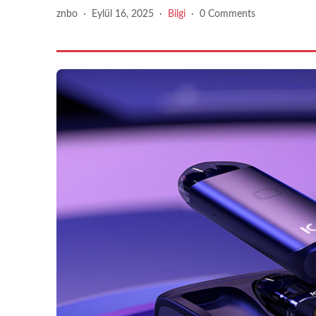
znbo
·
Eylül 16, 2025
·
Bilgi
·
0 Comments